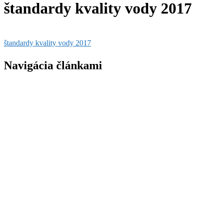
štandardy kvality vody 2017
štandardy kvality vody 2017
Navigácia článkami
Štandardy kvality vody
Hľadať:
Najnovšie články
Výsledky odobraných vzoriek verejného vodovodu 2023
Výsledky odobraných vzoriek verejného vodovodu 2023
Výsledky odobraných vzoriek verejného vodovodu 2026
Projekt: „Odkanalizovanie mikroregiónu Vlára Váh a
intenzifikácia ČOV Nemšová“