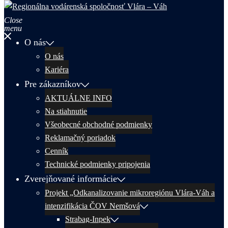
Close
menu
O nás
O nás
Kariéra
Pre zákazníkov
AKTUÁLNE INFO
Na stiahnutie
Všeobecné obchodné podmienky
Reklamačný poriadok
Cenník
Technické podmienky pripojenia
Zverejňované informácie
Projekt „Odkanalizovanie mikroregiónu Vlára-Váh a
intenzifikácia ČOV Nemšová
Strabag-Inpek