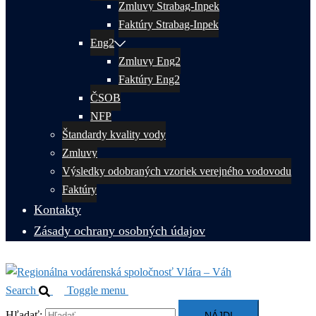
Zmluvy Strabag-Inpek
Faktúry Strabag-Inpek
Eng2
Zmluvy Eng2
Faktúry Eng2
ČSOB
NFP
Štandardy kvality vody
Zmluvy
Výsledky odobraných vzoriek verejného vodovodu
Faktúry
Kontakty
Zásady ochrany osobných údajov
Search
Toggle menu
Hľadať: